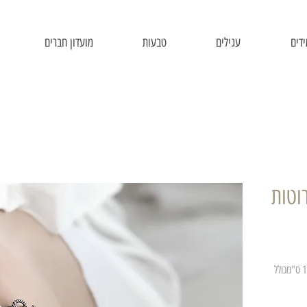
דים
עגילים
טבעות
מועדון חברים
וטות
אורך הצמיד לבחירה לפי ס"מ 16ס"מ/17 ס"מ/18 ס"מכולל