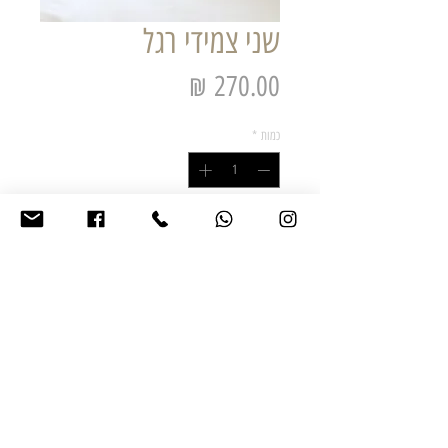
שני צמידי רגל
מחיר
כמות
*
הוסף לסל הקניות
*צמיד רגל גורמט דק תליון כוכב-אורך הצמיד 22
ס"מ+שרשרת הארכה של 5 ס"מ נוספים
הצמיד עשוי מפליז, מתכת איכותית אל חלד בציפוי
כסף מושחר
*צמיד גורמט עבה תליון לב-אורך הצמיד 22
ס"מ+שרשרת הארכה של 5 ס"מ נוספים הצמיד
עשוי מפליז, מתכת איכותית אל חלד בציפוי כסף