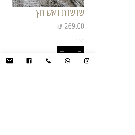
שרשרת ראש חץ
מחיר
כמות
*
הוסף לסל הקניות
שרשרת ראש חץ באורך של 75 ס"מ- ניתן לענוד
ככפולה.