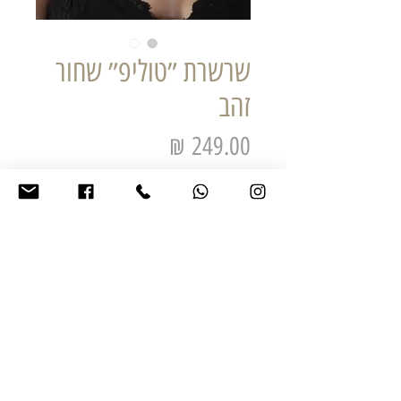
שרשרת ״טוליפ״ שחור
זהב
מחיר
אזל מהמלאי
אורך השרשרת עצמה 45 ס"מ .
השרשרת עשויה פליז, מתכת איכותית אל חלד
.בציפוי שחור
*ציפוי הזהב אצלנו נעשה בתהליך כימי חשמלי חדיש
במהלכו התכשיט מצופה בשכבה עבה של זהב השילוב
בין זהב לבין מתכות אחרות בשיטה זו מאפשרת לנו
ליצור תכשיטים יפים איכותים ועמידים , במחיר נח