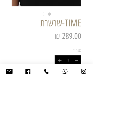
TIME-שרשרת
מחיר
כמות
*
הוסף לסל הקניות
אורך 40 ס"מ+שרשרת הארכה של 5 ס"מ נוספים
השרשרת עשוייה פליז , מתכת איכותית אל חלד
בציפוי כסף מושחר
*ציפוי הכסף אצלנו נעשה בתהליך כימי חשמלי
במהלכו התכשיט מצופה בכסף שעובר השחרהבכדי